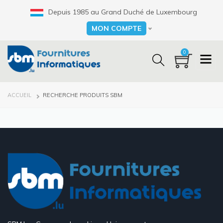
Aller
Depuis 1985 au Grand Duché de Luxembourg
au
contenu
MON COMPTE
Select your language
principal
0
FIL
ACCUEIL
RECHERCHE PRODUITS SBM
D'ARIANE