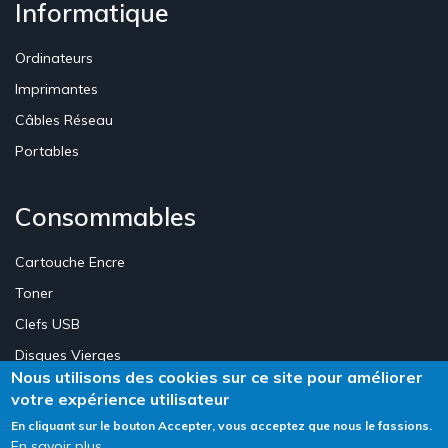
Informatique
Ordinateurs
Imprimantes
Câbles Réseau
Portables
Consommables
Cartouche Encre
Toner
Clefs USB
Disques Vierges
Nous utilisons des cookies sur ce site pour améliorer
votre expérience utilisateur
Création Site E-commerce Luxembourg - Neweb Creations
En cliquant sur le bouton Accepter, vous acceptez que nous le fassions.
En savoir plus