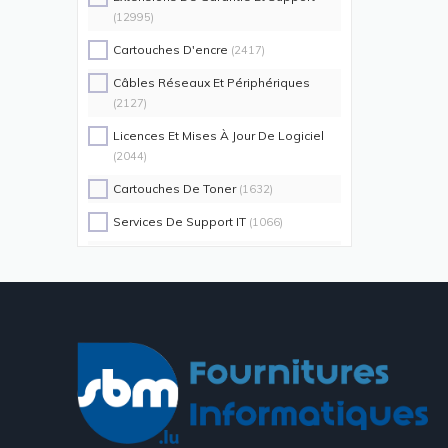
(12995)
Cartouches D'encre
(2417)
Câbles Réseaux Et Périphériques
(2127)
Licences Et Mises À Jour De Logiciel
(2044)
Cartouches De Toner
(1632)
Services De Support IT
(1066)
Switch Commutateurs Réseaux
(1035)
Coques De Protection Pour
Téléphones Portables
(883)
Alimentations D'énergie Non
Interruptibles
(719)
Accessoires De Racks
(689)
Unités De Distribution D'énergie
(640)