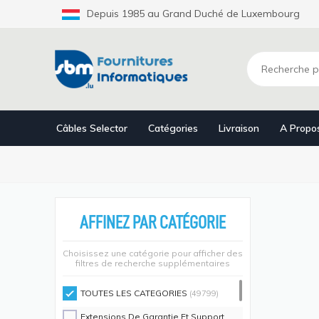
Aller
Depuis 1985 au Grand Duché de Luxembourg
au
contenu
principal
Câbles Selector
Catégories
Livraison
A Propo
AFFINEZ PAR CATÉGORIE
Choisissez une catégorie pour afficher des
filtres de recherche supplémentaires
TOUTES LES CATEGORIES
(49799)
Extensions De Garantie Et Support