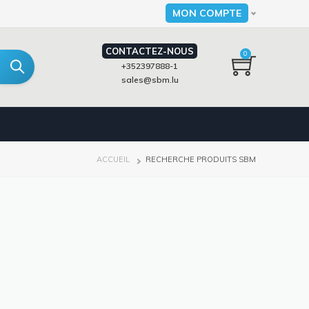
MON COMPTE
Select your language
CONTACTEZ-NOUS
0
+352397888-1
sales@sbm.lu
FIL
ACCUEIL
RECHERCHE PRODUITS SBM
D'ARIANE