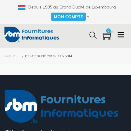
Aller
Depuis 1985 au Grand Duché de Luxembourg
au
contenu
MON COMPTE
Select your language
principal
0
FIL
ACCUEIL
RECHERCHE PRODUITS SBM
D'ARIANE