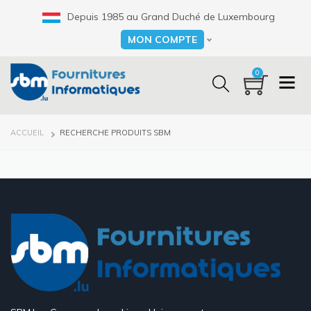
Aller
Depuis 1985 au Grand Duché de Luxembourg
au
contenu
MON COMPTE
Select your language
principal
0
FIL
ACCUEIL
RECHERCHE PRODUITS SBM
D'ARIANE