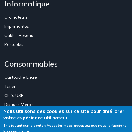
Informatique
Ordinateurs
Imprimantes
Câbles Réseau
Portables
Consommables
Cartouche Encre
Toner
Clefs USB
Disques Vierges
Nous utilisons des cookies sur ce site pour améliorer
votre expérience utilisateur
Création Site E-commerce Luxembourg - Neweb Creations
En cliquant sur le bouton Accepter, vous acceptez que nous le fassions.
En savoir plus