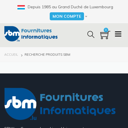
Aller
Depuis 1985 au Grand Duché de Luxembourg
au
contenu
MON COMPTE
Select your language
principal
0
FIL
ACCUEIL
RECHERCHE PRODUITS SBM
D'ARIANE