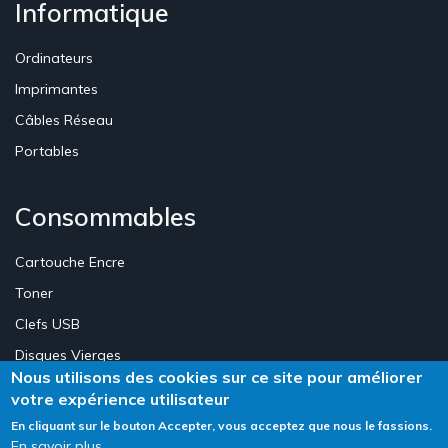
Informatique
Ordinateurs
Imprimantes
Câbles Réseau
Portables
Consommables
Cartouche Encre
Toner
Clefs USB
Disques Vierges
Nous utilisons des cookies sur ce site pour améliorer
votre expérience utilisateur
Création Site E-commerce Luxembourg - Neweb Creations
En cliquant sur le bouton Accepter, vous acceptez que nous le fassions.
En savoir plus