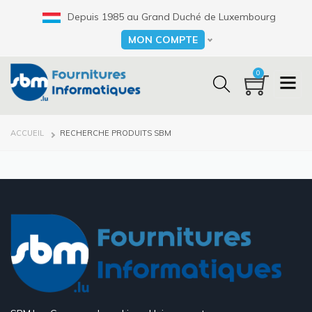
Aller
Depuis 1985 au Grand Duché de Luxembourg
au
contenu
MON COMPTE
Select your language
principal
0
FIL
ACCUEIL
RECHERCHE PRODUITS SBM
D'ARIANE