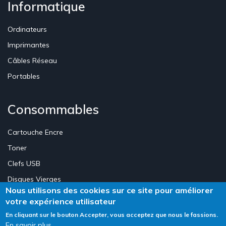
Informatique
Ordinateurs
Imprimantes
Câbles Réseau
Portables
Consommables
Cartouche Encre
Toner
Clefs USB
Disques Vierges
Nous utilisons des cookies sur ce site pour améliorer
votre expérience utilisateur
Création Site E-commerce Luxembourg - Neweb Creations
En cliquant sur le bouton Accepter, vous acceptez que nous le fassions.
En savoir plus