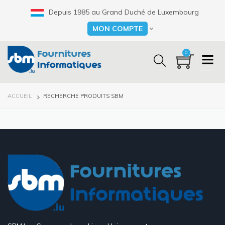
Aller
Depuis 1985 au Grand Duché de Luxembourg
au
contenu
MON COMPTE
Select your language
principal
0
FIL
ACCUEIL
RECHERCHE PRODUITS SBM
D'ARIANE