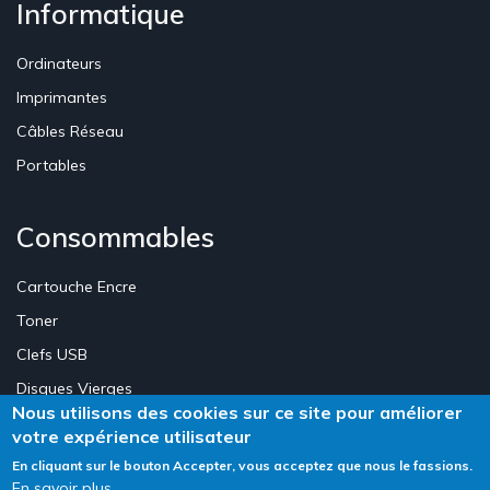
Informatique
Ordinateurs
Imprimantes
Câbles Réseau
Portables
Consommables
Cartouche Encre
Toner
Clefs USB
Disques Vierges
Nous utilisons des cookies sur ce site pour améliorer
votre expérience utilisateur
Création Site E-commerce Luxembourg - Neweb Creations
En cliquant sur le bouton Accepter, vous acceptez que nous le fassions.
En savoir plus