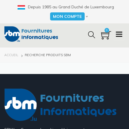
Aller
Depuis 1985 au Grand Duché de Luxembourg
au
contenu
MON COMPTE
Select your language
principal
0
FIL
ACCUEIL
RECHERCHE PRODUITS SBM
D'ARIANE