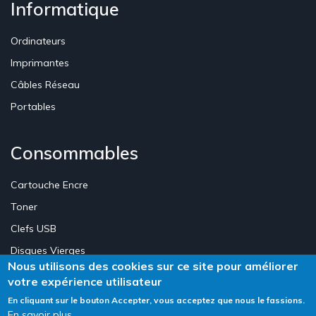
Informatique
Ordinateurs
Imprimantes
Câbles Réseau
Portables
Consommables
Cartouche Encre
Toner
Clefs USB
Disques Vierges
Nous utilisons des cookies sur ce site pour améliorer
votre expérience utilisateur
Création Site E-commerce Luxembourg - Neweb Creations
En cliquant sur le bouton Accepter, vous acceptez que nous le fassions.
En savoir plus