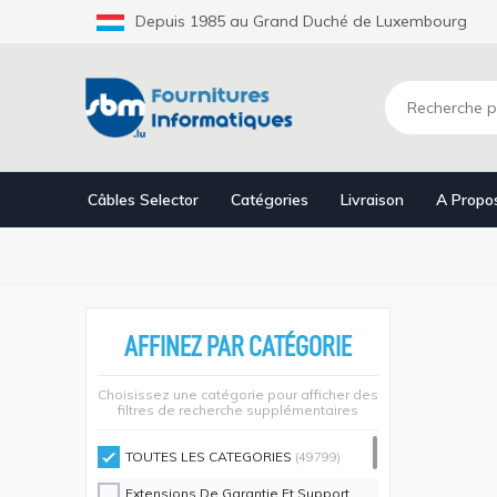
Aller
Depuis 1985 au Grand Duché de Luxembourg
au
contenu
principal
Câbles Selector
Catégories
Livraison
A Propo
AFFINEZ PAR CATÉGORIE
Choisissez une catégorie pour afficher des
filtres de recherche supplémentaires
TOUTES LES CATEGORIES
(49799)
Extensions De Garantie Et Support