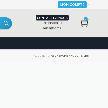
MON COMPTE
Select your language
CONTACTEZ-NOUS
0
+352397888-1
sales@sbm.lu
FIL
ACCUEIL
RECHERCHE PRODUITS SBM
D'ARIANE