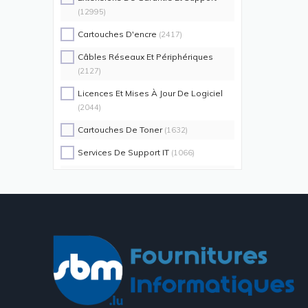
(12995)
Cartouches D'encre
(2417)
Câbles Réseaux Et Périphériques
(2127)
Licences Et Mises À Jour De Logiciel
(2044)
Cartouches De Toner
(1632)
Services De Support IT
(1066)
Switch Commutateurs Réseaux
(1035)
Coques De Protection Pour
Téléphones Portables
(883)
Alimentations D'énergie Non
Interruptibles
(719)
Accessoires De Racks
(689)
Unités De Distribution D'énergie
(640)