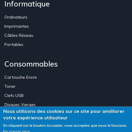
Informatique
Ordinateurs
Imprimantes
Câbles Réseau
Portables
Consommables
Cartouche Encre
Toner
Clefs USB
Disques Vierges
Nous utilisons des cookies sur ce site pour améliorer
votre expérience utilisateur
Création Site E-commerce Luxembourg - Neweb Creations
En cliquant sur le bouton Accepter, vous acceptez que nous le fassions.
En savoir plus