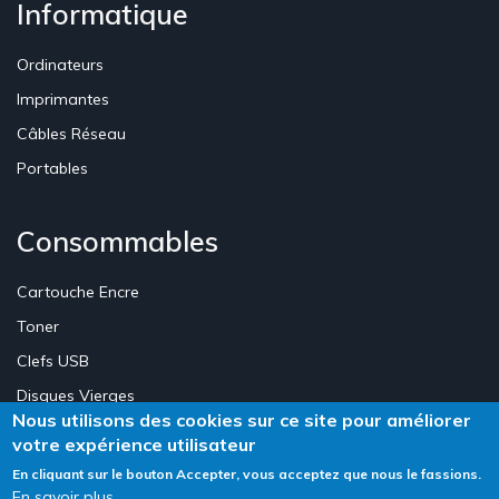
Informatique
Ordinateurs
Imprimantes
Câbles Réseau
Portables
Consommables
Cartouche Encre
Toner
Clefs USB
Disques Vierges
Nous utilisons des cookies sur ce site pour améliorer
votre expérience utilisateur
Création Site E-commerce Luxembourg - Neweb Creations
En cliquant sur le bouton Accepter, vous acceptez que nous le fassions.
En savoir plus