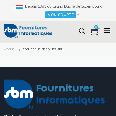
Aller
Depuis 1985 au Grand Duché de Luxembourg
au
contenu
MON COMPTE
Select your language
principal
0
FIL
ACCUEIL
RECHERCHE PRODUITS SBM
D'ARIANE