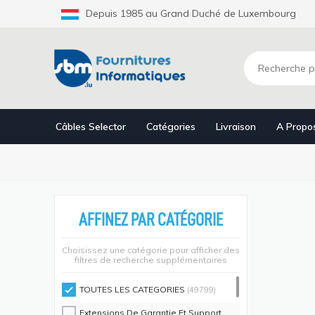
Aller
Depuis 1985 au Grand Duché de Luxembourg
au
contenu
principal
Câbles Selector
Catégories
Livraison
A Propo
AFFINEZ PAR CATÉGORIE
Choisissez une catégorie pour afficher des
filtres de recherche supplémentaires
TOUTES LES CATEGORIES
(49799)
Extensions De Garantie Et Support