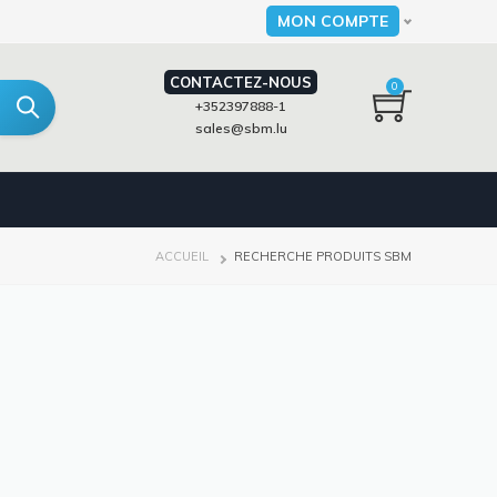
MON COMPTE
Select your language
CONTACTEZ-NOUS
0
+352397888-1
sales@sbm.lu
FIL
ACCUEIL
RECHERCHE PRODUITS SBM
D'ARIANE