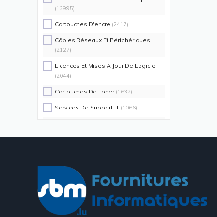
(12995)
Cartouches D'encre
(2417)
Câbles Réseaux Et Périphériques
(2127)
Licences Et Mises À Jour De Logiciel
(2044)
Cartouches De Toner
(1632)
Services De Support IT
(1066)
Switch Commutateurs Réseaux
(1035)
Coques De Protection Pour
Téléphones Portables
(883)
Alimentations D'énergie Non
Interruptibles
(719)
Accessoires De Racks
(689)
Unités De Distribution D'énergie
(640)