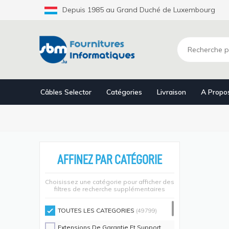
Aller
Depuis 1985 au Grand Duché de Luxembourg
au
contenu
principal
Câbles Selector
Catégories
Livraison
A Propo
AFFINEZ PAR CATÉGORIE
Choisissez une catégorie pour afficher des
filtres de recherche supplémentaires
TOUTES LES CATEGORIES
(49799)
Extensions De Garantie Et Support