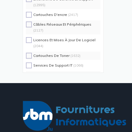
(12995)
Cartouches D'encre
(2417)
Câbles Réseaux Et Périphériques
(2127)
Licences Et Mises À Jour De Logiciel
(2044)
Cartouches De Toner
(1632)
Services De Support IT
(1066)
Switch Commutateurs Réseaux
(1035)
Coques De Protection Pour
Téléphones Portables
(883)
Alimentations D'énergie Non
Interruptibles
(719)
Accessoires De Racks
(689)
Unités De Distribution D'énergie
(640)