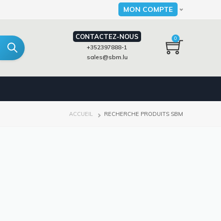
MON COMPTE
Select your language
CONTACTEZ-NOUS
0
+352397888-1
sales@sbm.lu
FIL
ACCUEIL
RECHERCHE PRODUITS SBM
D'ARIANE