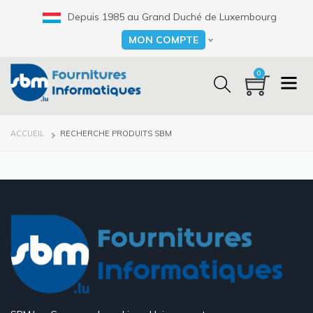
Aller
Depuis 1985 au Grand Duché de Luxembourg
au
contenu
MON COMPTE
Select your language
principal
0
FIL
ACCUEIL
RECHERCHE PRODUITS SBM
D'ARIANE