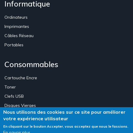
Informatique
Ordinateurs
Imprimantes
Câbles Réseau
Portables
Consommables
Cartouche Encre
Toner
Clefs USB
Disques Vierges
Nous utilisons des cookies sur ce site pour améliorer
votre expérience utilisateur
Création Site E-commerce Luxembourg - Neweb Creations
En cliquant sur le bouton Accepter, vous acceptez que nous le fassions.
En savoir plus