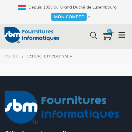
Aller
Depuis 1985 au Grand Duché de Luxembourg
au
contenu
MON COMPTE
Select your language
principal
0
FIL
ACCUEIL
RECHERCHE PRODUITS SBM
D'ARIANE