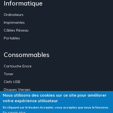
Informatique
Ordinateurs
Imprimantes
Câbles Réseau
Portables
Consommables
Cartouche Encre
Toner
Clefs USB
Disques Vierges
Nous utilisons des cookies sur ce site pour améliorer
votre expérience utilisateur
Création Site E-commerce Luxembourg - Neweb Creations
En cliquant sur le bouton Accepter, vous acceptez que nous le fassions.
En savoir plus