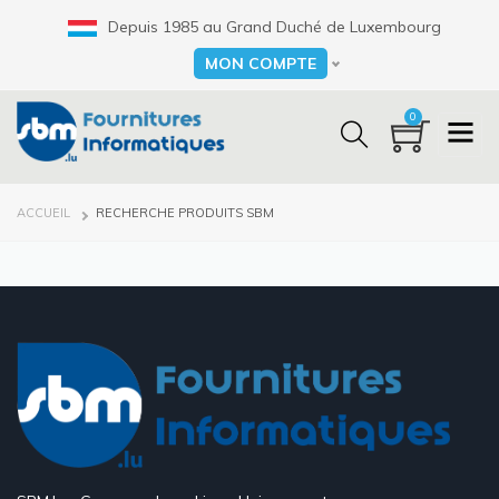
Aller
Depuis 1985 au Grand Duché de Luxembourg
au
contenu
MON COMPTE
Select your language
principal
0
FIL
ACCUEIL
RECHERCHE PRODUITS SBM
D'ARIANE