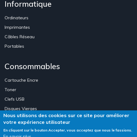
Informatique
Ordinateurs
Imprimantes
Câbles Réseau
Portables
Consommables
Cartouche Encre
Toner
Clefs USB
Disques Vierges
Nous utilisons des cookies sur ce site pour améliorer
votre expérience utilisateur
Création Site E-commerce Luxembourg - Neweb Creations
En cliquant sur le bouton Accepter, vous acceptez que nous le fassions.
En savoir plus