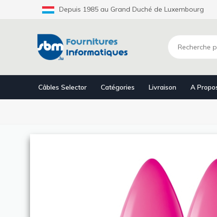
Aller
Depuis 1985 au Grand Duché de Luxembourg
au
contenu
principal
Câbles Selector
Catégories
Livraison
A Propo