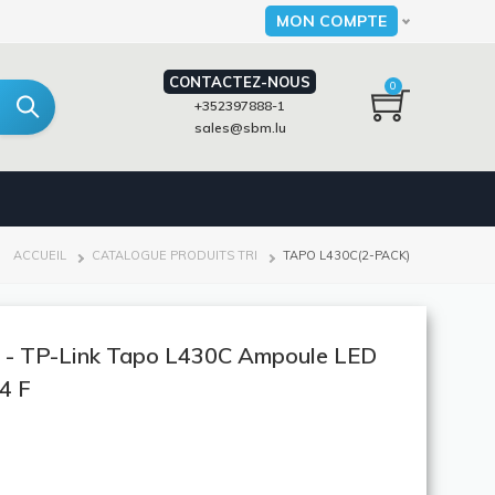
MON COMPTE
Select your language
CONTACTEZ-NOUS
0
+352397888-1
sales@sbm.lu
FIL
ACCUEIL
CATALOGUE PRODUITS TRI
TAPO L430C(2-PACK)
D'ARIANE
- TP-Link Tapo L430C Ampoule LED
4 F