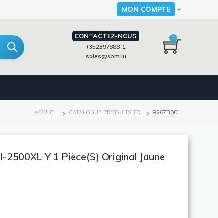
MON COMPTE
Select your language
CONTACTEZ-NOUS
0
+352397888-1
sales@sbm.lu
FIL
ACCUEIL
CATALOGUE PRODUITS TRI
9267B001
D'ARIANE
-2500XL Y 1 Pièce(s) Original Jaune