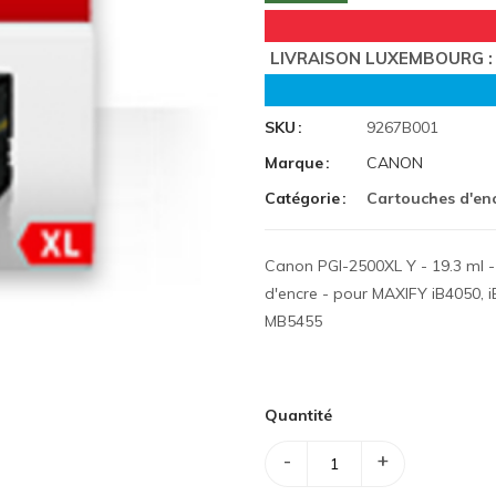
LIVRAISON LUXEMBOURG : 
SKU
9267B001
Marque
CANON
Catégorie
Cartouches d'en
Canon PGI-2500XL Y - 19.3 ml - 
d'encre - pour MAXIFY iB4050,
MB5455
Quantité
-
+