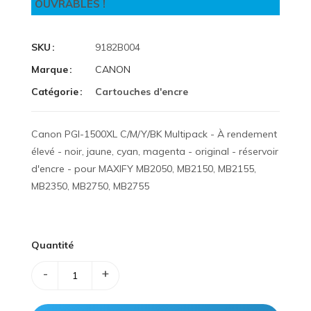
OUVRABLES !
SKU
9182B004
Marque
CANON
Catégorie
Cartouches d'encre
Canon PGI-1500XL C/M/Y/BK Multipack - À rendement
élevé - noir, jaune, cyan, magenta - original - réservoir
d'encre - pour MAXIFY MB2050, MB2150, MB2155,
MB2350, MB2750, MB2755
Quantité
-
+