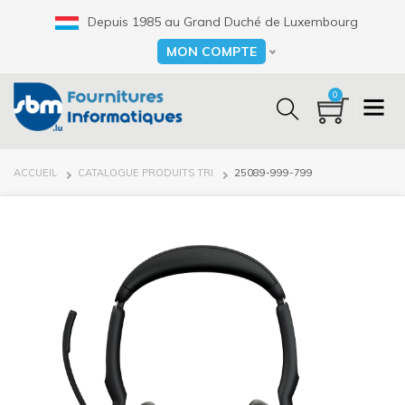
Aller
Depuis 1985 au Grand Duché de Luxembourg
au
contenu
MON COMPTE
Select your language
principal
0
FIL
ACCUEIL
CATALOGUE PRODUITS TRI
25089-999-799
D'ARIANE