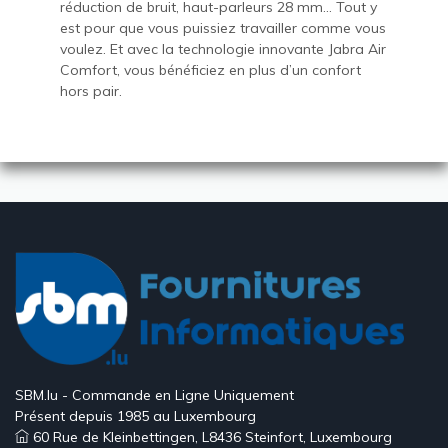
réduction de bruit, haut-parleurs 28 mm… Tout y
est pour que vous puissiez travailler comme vous
voulez. Et avec la technologie innovante Jabra Air
Comfort, vous bénéficiez en plus d’un confort
hors pair.
SBM.lu - Commande en Ligne Uniquement
Présent depuis 1985 au Luxembourg
60 Rue de Kleinbettingen, L8436 Steinfort, Luxembourg