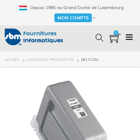
Aller
Depuis 1985 au Grand Duché de Luxembourg
au
contenu
MON COMPTE
Select your language
principal
0
FIL
ACCUEIL
CATALOGUE PRODUITS TRI
0817C001
D'ARIANE